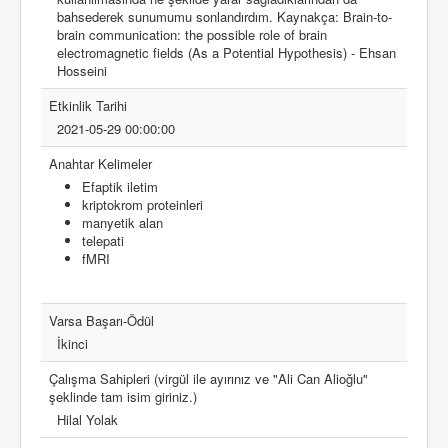
bahsederek sunumumu sonlandırdım. Kaynakça: Brain-to-
brain communication: the possible role of brain
electromagnetic fields (As a Potential Hypothesis) - Ehsan
Hosseini
Etkinlik Tarihi
2021-05-29 00:00:00
Anahtar Kelimeler
Efaptik iletim
kriptokrom proteinleri
manyetik alan
telepati
fMRI
Varsa Başarı-Ödül
İkinci
Çalışma Sahipleri (virgül ile ayırınız ve "Ali Can Alioğlu"
şeklinde tam isim giriniz.)
Hilal Yolak