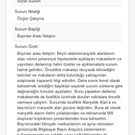
Sözel Sunum
Sunum Niteliği
Özgün Çalışma
Sunum Başlığı
Beyinler Arası İletişim
Sunum Özeti
Beyinler arası iletişim: Beyin elektromanyetik alanlarının
olası rolünü potansiyel hipotezlerle açıklayan makalelerin ve
yayınların derlenmiş halini özetler ve açıklamalarla sunum
haline getirdim. Öncelikle makaleyi okuyarak bilmediğim
terimleri ve makalenin atıfta bulunduğu yaklaşımları
araştırarak kapsamlı bilgi edindim. Daha sonra temel olarak
bahsetmek istediğim başlıkları seçerek sunum süresine göre
değineceğim konuları ayarladım. Bunu yaparken derleme
makalesinde de özellikle üzerinde durulan noktalara öncelik
vermeye çalıştım. Sunumda özellikle Manyetik Alan’a ve
beynimizin manyetik alan gücüne değindim. Buna ek olarak
manyetik alanın iletim yolaklarından ve retinamızda MA
oluşturan kriptokrom proteinlerinden kısa bahsettim.
Beynimizdeki bilinçaltı merkezlerinin ve ayna nöronların
günümüzde Bilgisayar Beyin Arayüzü sistemlerinin
kullanılmasında ne şekilde yarar sağladıklarından da