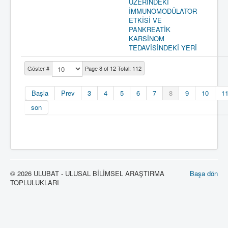
ÜZERİNDEKİ
İMMUNOMODÜLATOR
ETKİSİ VE
PANKREATİK
KARSİNOM
TEDAVİSİNDEKİ YERİ
Göster #
Page 8 of 12 Total: 112
Başla
Prev
3
4
5
6
7
8
9
10
1
son
© 2026 ULUBAT - ULUSAL BİLİMSEL ARAŞTIRMA
Başa dön
TOPLULUKLARI