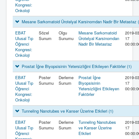
Kongresi:
Onkoloji
Mesane Sarkomatoid Ürotelyal Karsinomdan Nadir Bir Metastaz
EBAT
Sözel
Olgu
Mesane Sarkomatoid
2019-03
Ulusal Tıp
Sunum
Sunumu
Ürotelyal Karsinomdan
17
Öğrenci
Nadir Bir Metastaz
00:00:0
Kongresi:
Onkoloji
Prostat İğne Biyopsisinin Yetersizliğini Etkileyen Faktörler
(1)
EBAT
Poster
Derleme
Prostat İğne
2019-03
Ulusal Tıp
Sunumu
Sunum
Biyopsisinin
17
Öğrenci
Yetersizliğini Etkileyen
00:00:0
Kongresi:
Faktörler
Onkoloji
Tunneling Nanotubes ve Kanser Üzerine Etkileri
(1)
EBAT
Poster
Derleme
Tunneling Nanotubes
2019-03
Ulusal Tıp
Sunumu
Sunum
ve Kanser Üzerine
17
Öğrenci
Etkileri
00:00:0
Kongresi: