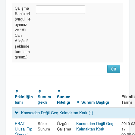
Çalışma
Sahipleri
(virgül ile
ayırınız
ve "Ali
Can
Alioğlu"
şeklinde
tam isim
giriniz.)
Etkinliğin
Sunum
Sunum
Etkinli
İsmi
Şekli
Niteliği
Sunum Başlığı
Tarihi
Kanserden Değil Geç Kalmaktan Kork
(1)
EBAT
Sözel
Özgün
Kanserden Değil Geç
2019-03
Ulusal Tıp
Sunum
Çalışma
Kalmaktan Kork
17
Öğrenci
00:00:0