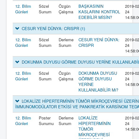
12. Bilim
Sözel
Özgün
BAŞKASININ
2019-02
Günleri
Sunum
Çalışma
KASLARINI KONTROL
24
EDEBİLİR MİSİN?
14:58:0
CESUR YENİ DÜNYA: CRISPR
(1)
12. Bilim
Sözel
Derleme
CESUR YENİ DÜNYA:
2019-02
Günleri
Sunum
Sunum
CRISPR
24
14:58:0
DOKUNMA DUYUSU GÖRME DUYUSU YERİNE KULLANILABİL
12. Bilim
Sözel
Özgün
DOKUNMA DUYUSU
2019-02
Günleri
Sunum
Çalışma
GÖRME DUYUSU
24
YERİNE
14:58:0
KULLANILABİLİR Mi?
LOKALİZE HİPERTERMİNİN TÜMÖR MİKROÇEVRESİ ÜZERİN
İMMUNOMODÜLATOR ETKİSİ VE PANKREATİK KARSİNOM TEDA
12. Bilim
Poster
Derleme
LOKALİZE
2019-02
Günleri
Sunumu
Sunum
HİPERTERMİNİN
24
TÜMÖR
14:58:0
MİKROÇEVRESİ