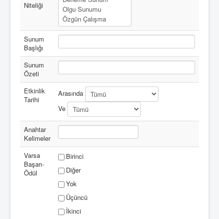
Niteliği
Sunum
Başlığı
Sunum
Özeti
Etkinlik
Arasında
Tarihi
Ve
Anahtar
Kelimeler
Varsa
Birinci
Başarı-
Diğer
Ödül
Yok
Üçüncü
İkinci