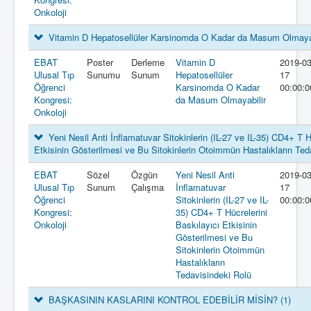
Onkoloji
Vitamin D Hepatosellüler Karsinomda O Kadar da Masum Olmaya
EBAT
Poster
Derleme
Vitamin D
2019-03
Ulusal Tıp
Sunumu
Sunum
Hepatosellüler
17
Öğrenci
Karsinomda O Kadar
00:00:0
Kongresi:
da Masum Olmayabilir
Onkoloji
Yeni Nesil Anti İnflamatuvar Sitokinlerin (IL-27 ve IL-35) CD4+ T H
Etkisinin Gösterilmesi ve Bu Sitokinlerin Otoimmün Hastalıkların Te
EBAT
Sözel
Özgün
Yeni Nesil Anti
2019-03
Ulusal Tıp
Sunum
Çalışma
İnflamatuvar
17
Öğrenci
Sitokinlerin (IL-27 ve IL-
00:00:0
Kongresi:
35) CD4+ T Hücrelerini
Onkoloji
Baskılayıcı Etkisinin
Gösterilmesi ve Bu
Sitokinlerin Otoimmün
Hastalıkların
Tedavisindeki Rolü
BAŞKASININ KASLARINI KONTROL EDEBİLİR MİSİN?
(1)