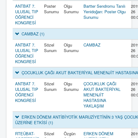
ANTBAT 7.
Poster
Olgu
Bartter Sendromu Tanılı
201
ULUSAL TIP
Sunumu
Sunumu
Yenidoğan: Poster Olgu
26
ÖĞRENCİ
Sunumu
00:
KONGRESİ
CAMBAZ
(1)
ANTBAT 7.
Sözel
Olgu
CAMBAZ
201
ULUSAL TIP
Sunum
Sunumu
26
ÖĞRENCİ
00:
KONGRESİ
ÇOCUKLUK ÇAĞI AKUT BAKTERİYAL MENENJİT HASTASIN
ANTBAT 7.
Sözel
Olgu
ÇOCUKLUK ÇAĞI
201
ULUSAL TIP
Sunum
Sunumu
AKUT BAKTERİYAL
26
ÖĞRENCİ
MENENJİT
00:
KONGRESİ
HASTASINA
YAKLAŞIM
ERKEN DÖNEM ANTİBİYOTİK MARUZİYETİNİN 3 YAŞ ÇOCUK
ÜZERİNE ETKİSİ
(1)
RTEÜBAT-
Sözel
Özgün
ERKEN DÖNEM
201