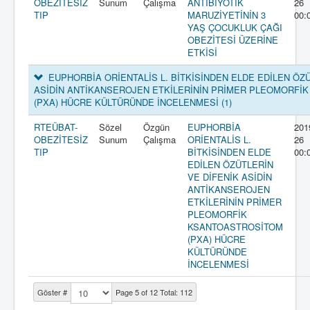
OBEZİTESİZ
Sunum
Çalışma
ANTİBİYOTİK
26
TIP
MARUZİYETİNİN 3
00:
YAŞ ÇOCUKLUK ÇAĞI
OBEZİTESİ ÜZERİNE
ETKİSİ
EUPHORBİA ORİENTALİS L. BİTKİSİNDEN ELDE EDİLEN ÖZÜ
ASİDİN ANTİKANSEROJEN ETKİLERİNİN PRİMER PLEOMORFİ
(PXA) HÜCRE KÜLTÜRÜNDE İNCELENMESİ
(1)
RTEÜBAT-
Sözel
Özgün
EUPHORBİA
201
OBEZİTESİZ
Sunum
Çalışma
ORİENTALİS L.
26
TIP
BİTKİSİNDEN ELDE
00:
EDİLEN ÖZÜTLERİN
VE DİFENİK ASİDİN
ANTİKANSEROJEN
ETKİLERİNİN PRİMER
PLEOMORFİK
KSANTOASTROSİTOM
(PXA) HÜCRE
KÜLTÜRÜNDE
İNCELENMESİ
Göster #
Page 5 of 12 Total: 112