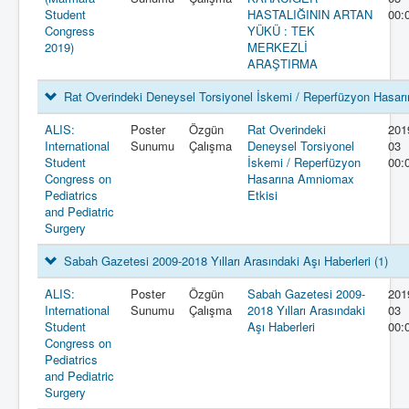
Student
HASTALIĞININ ARTAN
00:
Congress
YÜKÜ : TEK
2019)
MERKEZLİ
ARAŞTIRMA
Rat Overindeki Deneysel Torsiyonel İskemi / Reperfüzyon Hasa
ALIS:
Poster
Özgün
Rat Overindeki
201
International
Sunumu
Çalışma
Deneysel Torsiyonel
03
Student
İskemi / Reperfüzyon
00:
Congress on
Hasarına Amniomax
Pediatrics
Etkisi
and Pediatric
Surgery
Sabah Gazetesi 2009-2018 Yılları Arasındaki Aşı Haberleri
(1)
ALIS:
Poster
Özgün
Sabah Gazetesi 2009-
201
International
Sunumu
Çalışma
2018 Yılları Arasındaki
03
Student
Aşı Haberleri
00:
Congress on
Pediatrics
and Pediatric
Surgery