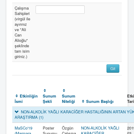
Çalışma
Sahipleri
(virgül ile
ayırınız
ve "Ali
Can
Alioğlu"
şeklinde
tam isim
giriniz.)
Etkinliğin
Sunum
Sunum
Etk
İsmi
Şekli
Niteliği
Sunum Başlığı
Tar
NON-ALKOLİK YAĞLI KARACİĞER HASTALIĞININ ARTAN YÜK
ARAŞTIRMA
(1)
MaSCo'19
Poster
Özgün
NON-ALKOLİK YAĞLI
201
(Marmara
Sunumu
Çalışma
KARACİĞER
03