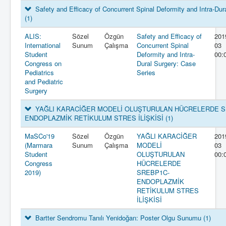
Safety and Efficacy of Concurrent Spinal Deformity and Intra-Dur
(1)
ALIS:
Sözel
Özgün
Safety and Efficacy of
201
International
Sunum
Çalışma
Concurrent Spinal
03
Student
Deformity and Intra-
00:
Congress on
Dural Surgery: Case
Pediatrics
Series
and Pediatric
Surgery
YAĞLI KARACİĞER MODELİ OLUŞTURULAN HÜCRELERDE S
ENDOPLAZMİK RETİKULUM STRES İLİŞKİSİ
(1)
MaSCo'19
Sözel
Özgün
YAĞLI KARACİĞER
201
(Marmara
Sunum
Çalışma
MODELİ
03
Student
OLUŞTURULAN
00:
Congress
HÜCRELERDE
2019)
SREBP1C-
ENDOPLAZMİK
RETİKULUM STRES
İLİŞKİSİ
Bartter Sendromu Tanılı Yenidoğan: Poster Olgu Sunumu
(1)