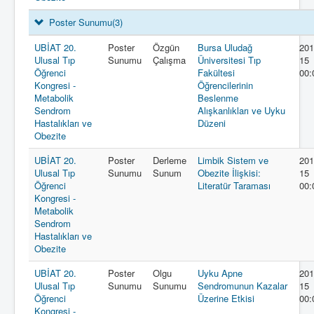
Poster Sunumu
(3)
UBİAT 20.
Poster
Özgün
Bursa Uludağ
201
Ulusal Tıp
Sunumu
Çalışma
Üniversitesi Tıp
15
Öğrenci
Fakültesi
00:
Kongresi -
Öğrencilerinin
Metabolik
Beslenme
Sendrom
Alışkanlıkları ve Uyku
Hastalıkları ve
Düzeni
Obezite
UBİAT 20.
Poster
Derleme
Limbik Sistem ve
201
Ulusal Tıp
Sunumu
Sunum
Obezite İlişkisi:
15
Öğrenci
Literatür Taraması
00:
Kongresi -
Metabolik
Sendrom
Hastalıkları ve
Obezite
UBİAT 20.
Poster
Olgu
Uyku Apne
201
Ulusal Tıp
Sunumu
Sunumu
Sendromunun Kazalar
15
Öğrenci
Üzerine Etkisi
00:
Kongresi -