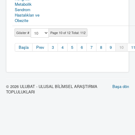
Metabolik
Sendrom
Hastalıkları ve
Obezite
Göster #
Page 10 of 12 Total: 112
Başla
Prev
3
4
5
6
7
8
9
10
1
© 2026 ULUBAT - ULUSAL BİLİMSEL ARAŞTIRMA
Başa dön
TOPLULUKLARI