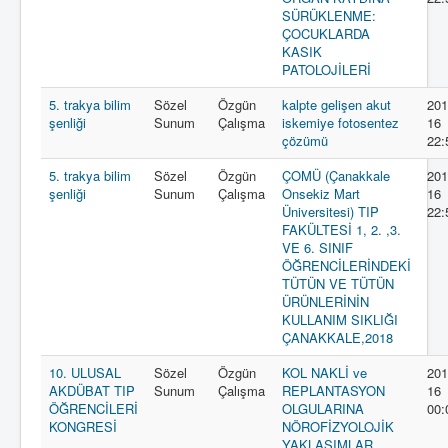
SÜRÜKLENME:
ÇOCUKLARDA
KASIK
PATOLOJİLERİ
5. trakya bilim
Sözel
Özgün
kalpte gelişen akut
201
şenliği
Sunum
Çalışma
iskemiye fotosentez
16
çözümü
22:
5. trakya bilim
Sözel
Özgün
ÇOMÜ (Çanakkale
201
şenliği
Sunum
Çalışma
Onsekiz Mart
16
Üniversitesi) TIP
22:
FAKÜLTESİ 1, 2. ,3.
VE 6. SINIF
ÖĞRENCİLERİNDEKİ
TÜTÜN VE TÜTÜN
ÜRÜNLERİNİN
KULLANIM SIKLIĞI
ÇANAKKALE,2018
10. ULUSAL
Sözel
Özgün
KOL NAKLİ ve
201
AKDÜBAT TIP
Sunum
Çalışma
REPLANTASYON
16
ÖĞRENCİLERİ
OLGULARINA
00:
KONGRESİ
NÖROFİZYOLOJİK
YAKLAŞIMLAR