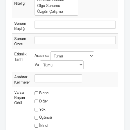
Niteliği
Sunum
Başlığı
Sunum
Özeti
Etkinlik
Arasında
Tarihi
Ve
Anahtar
Kelimeler
Varsa
Birinci
Başarı-
Diğer
Ödül
Yok
Üçüncü
İkinci