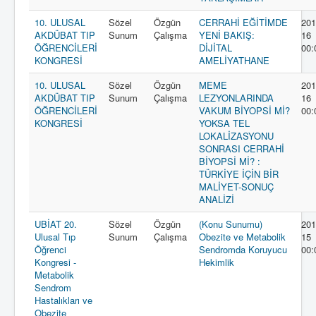
10. ULUSAL
Sözel
Özgün
CERRAHİ EĞİTİMDE
201
AKDÜBAT TIP
Sunum
Çalışma
YENİ BAKIŞ:
16
ÖĞRENCİLERİ
DİJİTAL
00:
KONGRESİ
AMELİYATHANE
10. ULUSAL
Sözel
Özgün
MEME
201
AKDÜBAT TIP
Sunum
Çalışma
LEZYONLARINDA
16
ÖĞRENCİLERİ
VAKUM BİYOPSİ Mİ?
00:
KONGRESİ
YOKSA TEL
LOKALİZASYONU
SONRASI CERRAHİ
BİYOPSİ Mİ? :
TÜRKİYE İÇİN BİR
MALİYET-SONUÇ
ANALİZİ
UBİAT 20.
Sözel
Özgün
(Konu Sunumu)
201
Ulusal Tıp
Sunum
Çalışma
Obezite ve Metabolik
15
Öğrenci
Sendromda Koruyucu
00:
Kongresi -
Hekimlik
Metabolik
Sendrom
Hastalıkları ve
Obezite