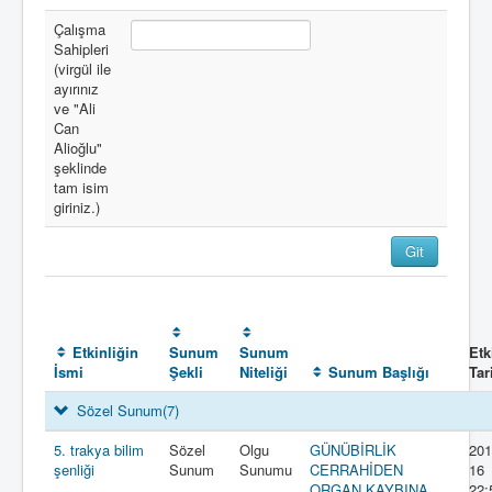
Çalışma
Sahipleri
(virgül ile
ayırınız
ve "Ali
Can
Alioğlu"
şeklinde
tam isim
giriniz.)
Etkinliğin
Sunum
Sunum
Etk
İsmi
Şekli
Niteliği
Sunum Başlığı
Tar
Sözel Sunum
(7)
5. trakya bilim
Sözel
Olgu
GÜNÜBİRLİK
201
şenliği
Sunum
Sunumu
CERRAHİDEN
16
ORGAN KAYBINA
22: