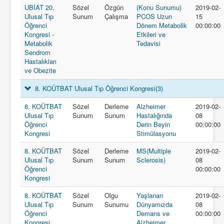
UBİAT 20.
Sözel
Özgün
(Konu Sunumu)
2019-02-
Ulusal Tıp
Sunum
Çalışma
PCOS Uzun
15
Öğrenci
Dönem Metabolik
00:00:00
Kongresi -
Etkileri ve
Metabolik
Tedavisi
Sendrom
Hastalıkları
ve Obezite
8. KOÜTBAT Ulusal Tıp Öğrenci Kongresi
(3)
8. KOÜTBAT
Sözel
Derleme
Alzheimer
2019-02-
Ulusal Tıp
Sunum
Sunum
Hastalığında
08
Öğrenci
Derin Beyin
00:00:00
Kongresi
Stimülasyonu
8. KOÜTBAT
Sözel
Derleme
MS(Multiple
2019-02-
Ulusal Tıp
Sunum
Sunum
Sclerosis)
08
Öğrenci
00:00:00
Kongresi
8. KOÜTBAT
Sözel
Olgu
Yaşlanan
2019-02-
Ulusal Tıp
Sunum
Sunumu
Dünyamızda
08
Öğrenci
Demans ve
00:00:00
Kongresi
Alzheimer