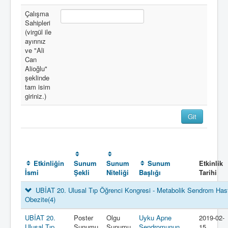
Çalışma
Sahipleri
(virgül ile
ayırınız
ve "Ali
Can
Alioğlu"
şeklinde
tam isim
giriniz.)
Etkinliğin
Sunum
Sunum
Sunum
Etkinlik
İsmi
Şekli
Niteliği
Başlığı
Tarihi
UBİAT 20. Ulusal Tıp Öğrenci Kongresi - Metabolik Sendrom Hasta
Obezite
(4)
UBİAT 20.
Poster
Olgu
Uyku Apne
2019-02-
Ulusal Tıp
Sunumu
Sunumu
Sendromunun
15