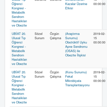
Öğrenci
Kazalar Üzerine
00:00:00
Kongresi -
Etkisi
Metabolik
Sendrom
Hastalıkları
ve Obezite
UBİAT 20.
Sözel
Özgün
(Araştırma
2019-02-
Ulusal Tıp
Sunum
Çalışma
Sunumu)
15
Öğrenci
Obstrüktif Uyku
00:00:00
Kongresi -
Apne Sendromu
Metabolik
(OSAS) ile
Sendrom
Obezite İlişkisi
Hastalıkları
ve Obezite
UBİAT 20.
Sözel
Özgün
(Konu Sunumu)
2019-02-
Ulusal Tıp
Sunum
Çalışma
Fekal
15
Öğrenci
Mikrobiyata
00:00:00
Kongresi -
Transplantasyonu
Metabolik
Sendrom
Hastalıkları
ve Obezite