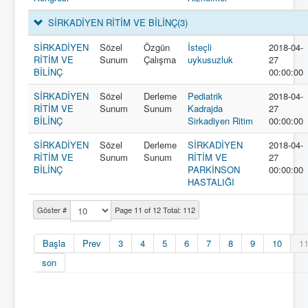
SİRKADİYEN RİTİM VE BİLİNÇ
(3)
SİRKADİYEN
Sözel
Özgün
İsteçli
2018-04-
RİTİM VE
Sunum
Çalışma
uykusuzluk
27
BİLİNÇ
00:00:00
SİRKADİYEN
Sözel
Derleme
Pediatrik
2018-04-
RİTİM VE
Sunum
Sunum
Kadrajda
27
BİLİNÇ
Sirkadiyen Ritim
00:00:00
SİRKADİYEN
Sözel
Derleme
SİRKADİYEN
2018-04-
RİTİM VE
Sunum
Sunum
RİTİM VE
27
BİLİNÇ
PARKİNSON
00:00:00
HASTALIĞI
Göster #
Page 11 of 12 Total: 112
Başla
Prev
3
4
5
6
7
8
9
10
1
son