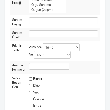
Niteliği
Sunum
Başlığı
Sunum
Özeti
Etkinlik
Arasında
Tarihi
Ve
Anahtar
Kelimeler
Varsa
Birinci
Başarı-
Diğer
Ödül
Yok
Üçüncü
İkinci